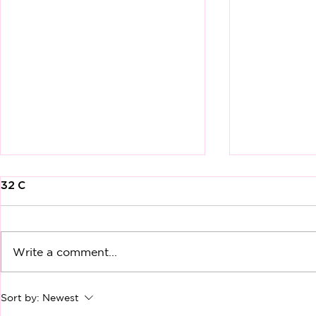
32 Comments
Write a comment...
PAINFUL INTERCOURSE IS
HAMIL BIS
Sort by:
Newest
NOT SOMETHING YOU JUST
SIH?