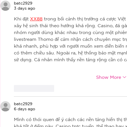
HAVE TO LIVE WITH
batc2929
3 days ago
Khi đặt 
XX88
 trong bối cảnh thị trường cá cược Vi
xây hệ sinh thái theo hướng khá rộng. Casino, đá g
nhóm người dùng khác nhau trong cùng một phiên t
livestream Thomo để cảm nhận cách chuyên mục trực
khá nhanh, phù hợp với người muốn xem diễn biến rõ
có thêm chiều sâu. Ngoài ra, hệ thống bảo mật mạn
sử dụng. Cá nhân mình thấy nền tảng rộng cần có 
Show More
Like
Reply
batc2929
6 days ago
Mình có thói quen để ý cách các nền tảng hiển thị th
khá tốt ở điểm này. Casino trực tuyến, thể thao hay x