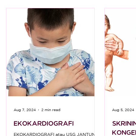
Understanding the condition What Is
Vaginismus? Vaginismus is a condition
where the muscles around the vagina
involuntarily tighten, making penetr
Aug 7, 2024
2 min read
Aug 5, 2024
EKOKARDIOGRAFI
SKRINI
KONGE
EKOKARDIOGRAFI atau USG JANTUNG