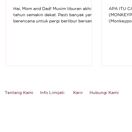
Hai, Mom and Dad! Musim liburan akhir
APA ITU 
tahun semakin dekat. Pasti banyak yang
(MONKEYPO
berencana untuk pergi berlibur bersama
(Monkeypox
keluarga tercinta....
(penyakit y
ke manusia)
Tentang Kami
Info Limijati
Karir
Hubungi Kami