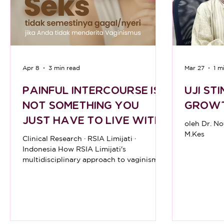
Apr 8
3 min read
Mar 27
1 m
PAINFUL INTERCOURSE IS
UJI ST
NOT SOMETHING YOU
GROWT
JUST HAVE TO LIVE WITH
oleh Dr. No
M.Kes
Clinical Research · RSIA Limijati ·
Indonesia How RSIA Limijati's
multidisciplinary approach to vaginismus
— combining Botox, dilators, and mental
health support — is giving hundreds of
women their lives back. 513 Patients
treated ~90% Reported successful
penetration 200+ New patients per year
3 yrs Average wait before seeking help