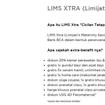
LIMS XTRA (Limijati
Apa itu LIMS Xtra "Cicilan Tetap
LIMS Xtra (Limijati's Maternity Sa
Bank BCA dalam bentuk perencanaan
Apa sajakah extra-benefit nya?
diskon 20% kamar perawatan ibu &
gratis 1x gundul bayi dan pijat bayi
gratis 5x senam hamil; unlimited cl
gratis 1x home care (maksimal jarak
diskon yoga couple; 1x gratis khusu
diskon prenatal class; 1x gratis khu
harga khusus prenatal class private 
diskon USG 4D Fetomaternal*
*syarat dan ketentuan berlaku