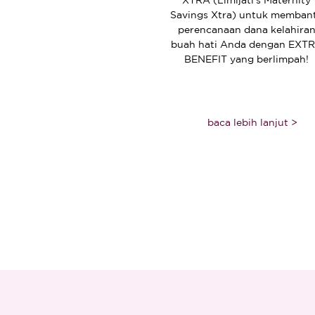
XTRA (Limijati’s Maternity
Savings Xtra) untuk memban
perencanaan dana kelahira
buah hati Anda dengan EXT
BENEFIT yang berlimpah!
baca lebih lanjut >