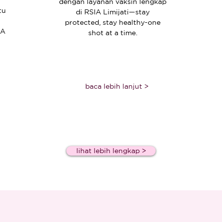
dengan layanan vaksin lengkap
tu
di RSIA Limijati—stay
n
protected, stay healthy-one
RA
shot at a time.
baca lebih lanjut >
lihat lebih lengkap >